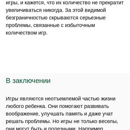
игры, и кажется, что их количество не прекратит
Связаться со мной
увеличиваться никогда. За этой видимой
безграничностью скрываются серьезные
проблемы, связанные с избыточным
Билингвальный
Языковые лагеря
количеством игр.
детский сад
для детей
Детский сад
Английские лагеря
Команда
Команда
Расписание
Лагерь в Москве
Питание
Английский Эко-лагерь
Программа
В заключении
Лагерь в Подмосковье
Стоимость
Английские квесты
Выпускник
Межсезонные лагеря
Игры являются неотъемлемой частью жизни
любого ребенка. Они помогают развивать
воображение, улучшать память и даже учат
Школа
Образовательный
решать проблемы. Но игры не только веселы,
центр
они могут быть и полезными. Например,