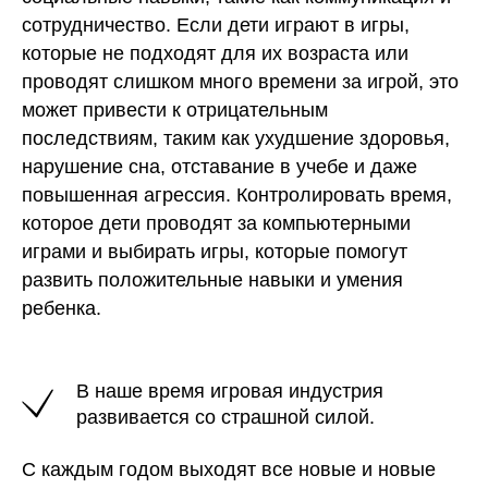
сотрудничество. Если дети играют в игры,
которые не подходят для их возраста или
проводят слишком много времени за игрой, это
8 (495) 997-23-65
@publicmilc
может привести к отрицательным
последствиям, таким как ухудшение здоровья,
нарушение сна, отставание в учебе и даже
+7 (985) 997-23-65
@milcentre
повышенная агрессия. Контролировать время,
которое дети проводят за компьютерными
играми и выбирать игры, которые помогут
развить положительные навыки и умения
mail@milcentre.ru
Youtube
ребенка.
Обратная связь
Оставьте свой номер телефона и мы вам перезвоним
В наше время игровая индустрия
развивается со страшной силой.
+7
С каждым годом выходят все новые и новые
Я соглашаюсь с политикой конфиденциальности