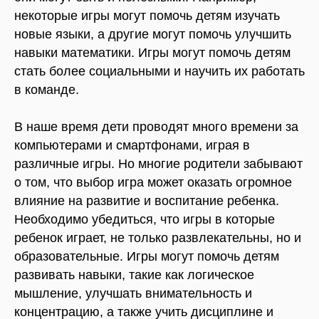
Международный
Программа
некоторые игры могут помочь детям изучать
языковой центр
Питание
1 year
новые языки, а другие могут помочь улучшить
Команда
1-3 year
навыки математики. Игры могут помочь детям
Стоимость
3-7 year
стать более социальными и научить их работать
Поступление
7-12 year
в команде.
Навыки будущего
English Studio
Тестирование
Speaking club
В наше время дети проводят много времени за
Discovery club
компьютерами и смартфонами, играя в
Preparation Course
различные игры. Но многие родители забывают
Stars
о том, что выбор игра может оказать огромное
On-line English
влияние на развитие и воспитание ребенка.
Weekend school
Необходимо убедиться, что игры в которые
Для беременных
ребенок играет, не только развлекательны, но и
женщин
образовательные. Игры могут помочь детям
© 2010-2026 год
развивать навыки, такие как логическое
Все права защищены
мышление, улучшать внимательность и
концентрацию, а также учить дисциплине и
Политика конфиденциальности