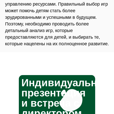
управлению ресурсами. Правильный выбор игр
Разработка сайта:
LexandraSev
может помочь детям стать более
МОСКВА,
Кронштадтский бул., 9, корп. 5
эрудированными и успешными в будущем.
Поэтому, необходимо проводить более
детальный анализ игр, которые
предоставляются для детей, и выбирать те,
icultural Innovativ
которые нацелены на их полноценное развитие.
Индивидуальная
презентация
и встреча с
директором