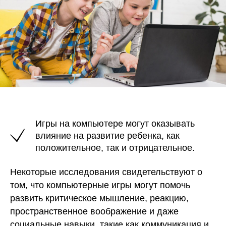
Игры на компьютере могут оказывать
влияние на развитие ребенка, как
положительное, так и отрицательное.
Некоторые исследования свидетельствуют о
том, что компьютерные игры могут помочь
Остались вопросы?
развить критическое мышление, реакцию,
Свяжитесь с нами
пространственное воображение и даже
социальные навыки, такие как коммуникация и
Мы на связи с 8:00 до 20:00