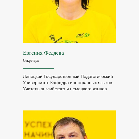
Остались вопросы?
Евгения Федяева
Свяжитесь с нами
Секретарь
Мы на связи с 8:00 до 20:00
Липецкий Государственный Педагогический
Университет. Кафедра иностранных языков.
Учитель английского и немецкого языков
8 (495) 997-23-65
@publicmilc
+7 (985) 997-23-65
@milcentre