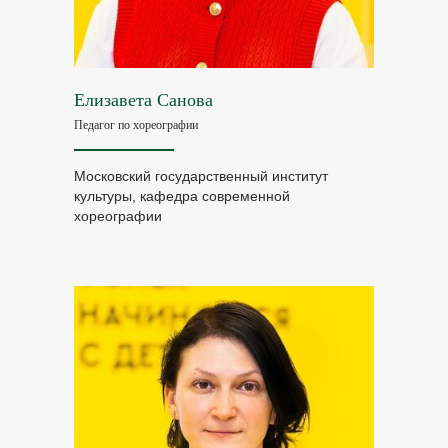
+7
Елизавета Санова
Записаться на экскурсию
Педагог по хореографии
Московский государственный институт
культуры, кафедра современной
хореографии