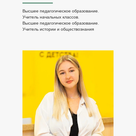
Stars
Высшее педагогическое образование.
On-line English
Учитель начальных классов.
Weekend school
Высшее педагогическое образование.
Учитель истории и обществознания
Для беременных
женщин
© 2010-2026 год
Все права защищены
Политика конфиденциальности
Разработка сайта:
LexandraSev
МОСКВА,
Кронштадтский бул., 9, корп. 5
Multicultural Inno