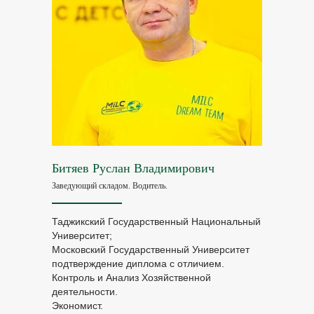
mail@milcentre.ru
Youtube
Обратная связь
Оставьте свой номер телефона и мы вам перезвоним
+7
Я соглашаюсь с политикой конфиденциальности
Битяев Руслан Владимирович
Связаться со мной
Заведующий складом. Водитель.
Таджикский Государственный Национальный
Билингвальный
Языковые лагеря
Университет;
детский сад
для детей
Московский Государственный Университет
подтверждение диплома с отличием.
Детский сад
Английские лагеря
Контроль и Анализ Хозяйственной
Команда
Команда
деятельности.
Экономист.
Расписание
Лагерь в Москве