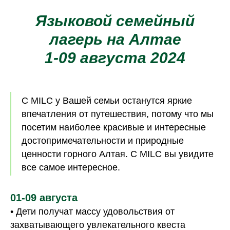
лагерь на Алтае
1-09 августа 2024
С MILC у Вашей семьи останутся яркие
впечатления от путешествия, потому что мы
посетим наиболее красивые и интересные
достопримечательности и природные
ценности горного Алтая. С MILC вы увидите
все самое интересное.
01-09 августа
• Дети получат массу удовольствия от
захватывающего увлекательного квеста
Fary tale of Altai. На Алтае жил богатырь
Сартакпай. Коса у него до земли. Брови точно
густой кустарник. Мускулы узловаты, как нарост