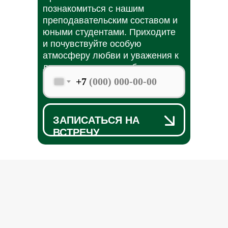
и почувствуйте особую
атмосферу любви и уважения к
личности каждого ребенка.
lticultural Innovat
+7
ЗАПИСАТЬСЯ НА
ВСТРЕЧУ