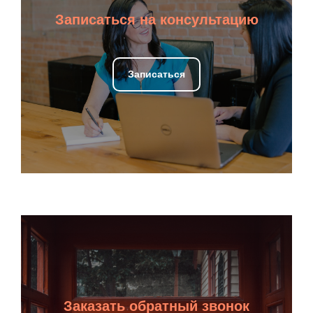
Записаться
+7 (985) 997-23-65
@milcentre
mail@milcentre.ru
Youtube
Обратная связь
Оставьте свой номер телефона и мы вам перезвоним
+7
Я соглашаюсь с политикой конфиденциальности
Заказать обратный звонок
Связаться со мной
Заказать