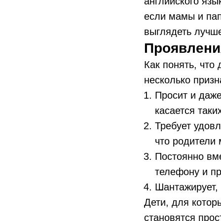
английского язы
если мамы и пап
выглядеть лучш
Проявлени
Как понять, что
несколько призн
Просит и даже
касается таки
Требует удовл
что родители м
Постоянно вме
телефону и пр
Шантажирует, 
Дети, для котор
становятся прос