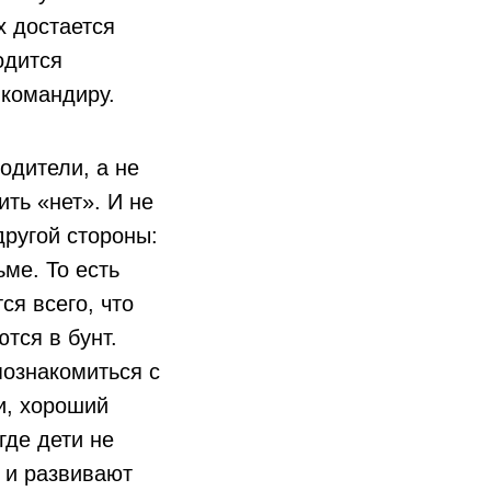
х достается
одится
 командиру.
одители, а не
ть «нет». И не
другой стороны:
ме. То есть
ся всего, что
тся в бунт.
познакомиться с
и, хороший
 где дети не
о и развивают