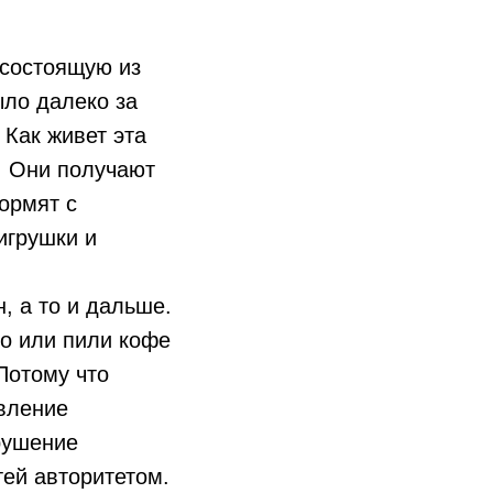
 состоящую из
ыло далеко за
 Как живет эта
. Они получают
кормят с
игрушки и
, а то и дальше.
но или пили кофе
Потому что
явление
рушение
тей авторитетом.