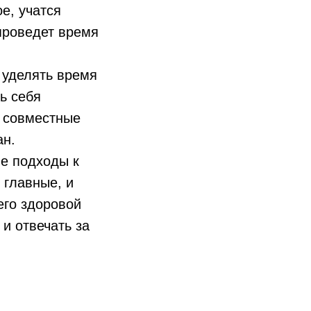
е, учатся
проведет время
 уделять время
ь себя
 совместные
ан.
ые подходы к
 главные, и
его здоровой
и отвечать за