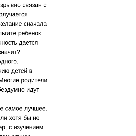
зрывно связан с
получается
 желание сначала
льтате ребенок
нность дается
значит?
дного.
нию детей в
 Многие родители
бездумно идут
се самое лучшее.
ли хотя бы не
ер, с изучением