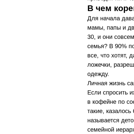
В чем кор
Для начала дав
мамы, папы и дв
30, и они совсе
семья? В 90% по
все, что хотят, 
ложечки, разреш
одежду.
Личная жизнь са
Если спросить и
в кофейне по со
такие, казалось
называется дето
семейной иерарх