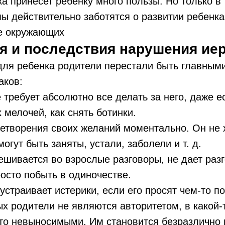
ка принесет ребенку много пользы. Но только в 
ы действительно заботятся о развитии ребенка
е окружающих
я и последствия нарушения ие
 для ребенка родители перестали быть главным
аков:
 требует абсолютно все делать за него, даже е
х мелочей, как снять ботинки.
етворения своих желаний моментально. Он не 
огут быть заняты, устали, заболели и т. д.
шивается во взрослые разговоры, не дает раз
осто побыть в одиночестве.
устраивает истерики, если его просят чем-то п
ых родители не являются авторитетом, в какой
то невыносимыми. Им становится безразлично 