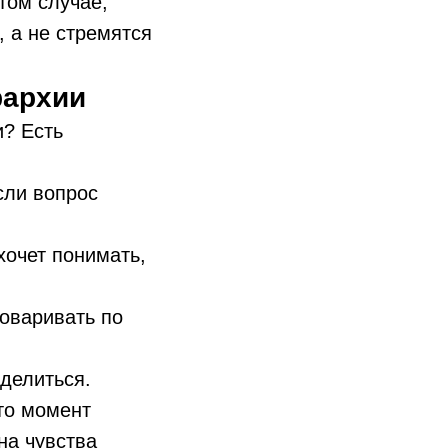
том случае,
, а не стремятся
рархии
и? Есть
сли вопрос
хочет понимать,
говаривать по
оделиться.
-то момент
на чувства