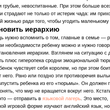
 грубые, невоспитанные. При этом больше все
и страдают не только от истерик чада: им прих
й жизнью ради того, чтобы угодить маленькому
ановить иерархию
ь нужно вспомнить о том, главные в семье — р
ри необходимости ребенку можно и нужно говори
тановления иерархии. Взглянем на ситуацию с 
ь плюс гиперопека сродни эмоциональной тюрь
бенок чувствует себя королем, но при этом боит
г него. Рано или поздно эти противоречия вылью
пустить ребенка из его «тюрьмы». Он должен 
онять, что мир не вращается вокруг него. Кстат
это — отправить в
языковой лагерь
. Это место,
ной игровой форме изучают английский язык, н