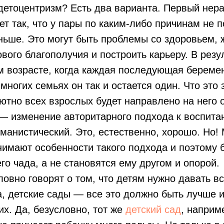
детоцентризм? Есть два варианта. Первый нера
т так, что у пары по каким-либо причинам не 
ньше. Это могут быть проблемы со здоровьем,
вого благополучия и построить карьеру. В резу
м возрасте, когда каждая последующая береме
многих семьях он так и остается один. Что это 
тно всех взрослых будет направлено на него о
— изменение авторитарного подхода к воспита
уманистический. Это, естественно, хорошо. Но!
имают особенности такого подхода и поэтому 
его чада, а не становятся ему другом и опорой.
ловно говорят о том, что детям нужно давать в
, детские сады — все это должно быть лучше и
их. Да, безусловно, тот же
детский сад
, наприм