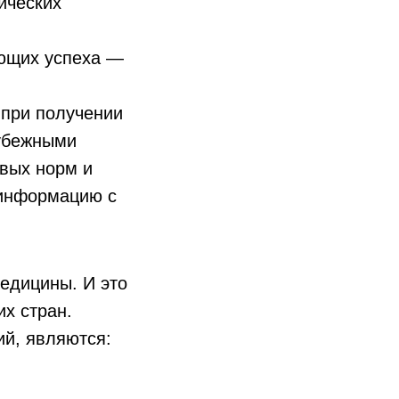
ических
яющих успеха —
 при получении
рубежными
вых норм и
 информацию с
едицины. И это
их стран.
ий, являются: