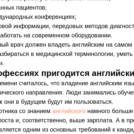
анных пациентов;
ждународных конференциях;
овой информации, передовых методов диагност
аботать на современном оборудовании.
ый врач должен владеть английским на самом
азбираться в медицинской терминологии, уметь 
и.
офессиях пригодится английск
емени считалось, что владение английским яз
ического направления. Люди занимались обуче
к они в будущем будут им пользоваться.
отника со знанием
английского
намного больше
роста и, соответственно, выше зарплата. А в п
вляется одним из основных требований к канд