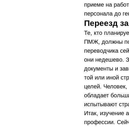
приеме на работ
персонала до ге
Переезд з
Те, кто планиру
ПМЖ, должны пон
переводчика сей
они недешево. З
документы и зав
той или иной ст
целей. Человек,
обладает больш
испытывают стра
Итак, изучение 
профессии. Сейч