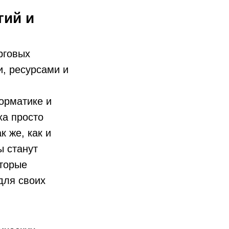
гий и
рговых
и, ресурсами и
орматике и
ха просто
 же, как и
ы станут
оторые
для своих