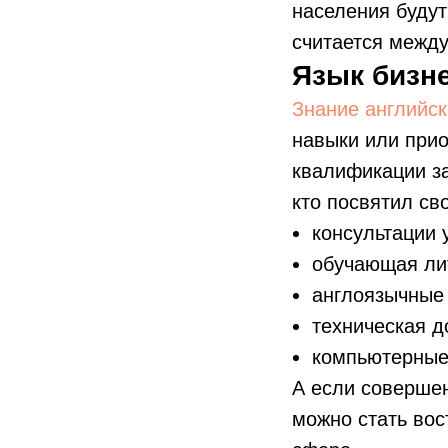
населения будут
считается межд
Язык бизн
Знание английск
навыки или при
квалификации за
кто посвятил св
консультации 
обучающая лит
англоязычные 
техническая д
компьютерные
А если совершен
можно стать во