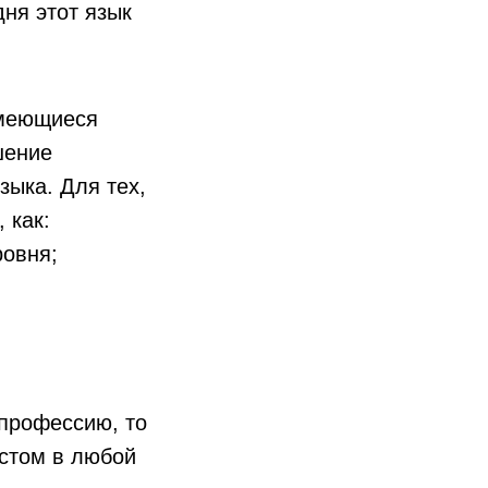
дня этот язык
имеющиеся
шение
зыка. Для тех,
 как:
ровня;
 профессию, то
стом в любой