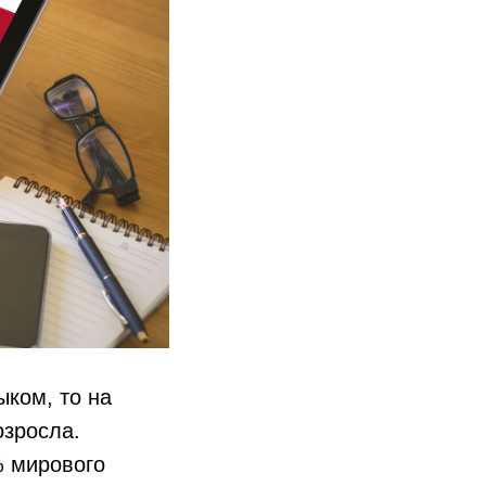
ыком, то на
озросла.
% мирового