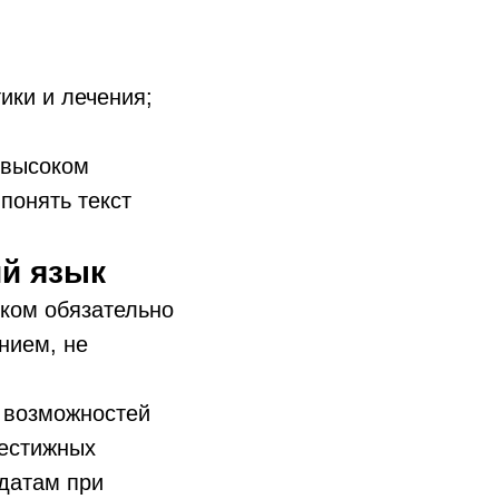
ики и лечения;
 высоком
понять текст
ий язык
ыком обязательно
нием, не
 возможностей
рестижных
идатам при