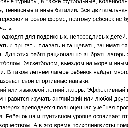
ровые турниры, а также футбольные, волейболь
, теннисные и иные баталии. Вся двигательная
тересной игровой форме, поэтому ребенок не б
чать.
Подходят для подвижных, непоседливых детей,
ать и прыгать, плавать и танцевать, заниматьс
. Для этих ребят рационально выбрать лагерь
тболом, баскетболом, выездом на море и ины
. В таком летнем лагере ребенок найдет много
азовьет свои спортивные навыки.
кий или языковой летний лагерь. Эффективный 
м нравится изучать английский или любой друг
 лагерях преподается полноценная учебная про
. Ребенок на интуитивном уровне осваивает вт
ворчеством. А в это время психолингвисты пом