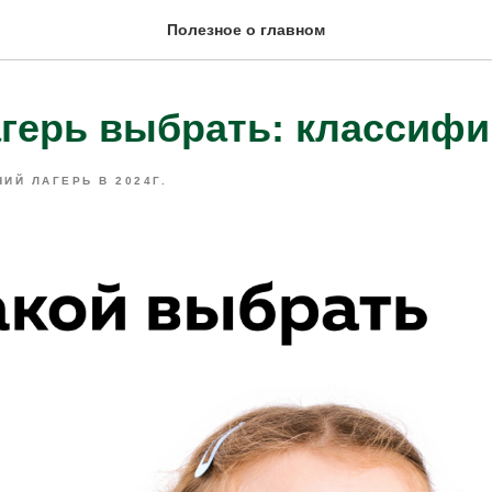
Полезное о главном
агерь выбрать: классиф
НИЙ ЛАГЕРЬ В 2024Г.