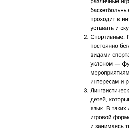
различные иг
баскетбольные
проходит в ин
уставать и ску
Спортивные. 
постоянно бег
видами спорта
уклоном — фу
мероприятиями
интересам и р
Лингвистичес
детей, которы
язык. В таких
игровой форме
и занимаясь т