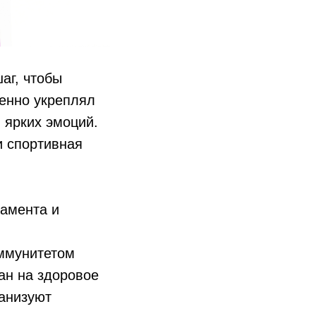
аг, чтобы
енно укреплял
 ярких эмоций.
и спортивная
рамента и
иммунитетом
ан на здоровое
ганизуют