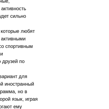
ные,
 активность
удет сильно
 которые любят
я активными
 со спортивным
ми
 друзей по
вариант для
ой иностранный
грамма, но в
орой язык, играя
огают ему